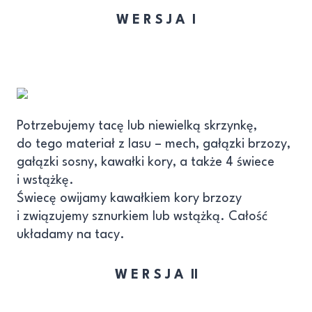
W E R S J A I
Potrzebujemy tacę lub niewielką skrzynkę,
do tego materiał z lasu – mech, gałązki brzozy,
gałązki sosny, kawałki kory, a także 4 świece
i wstążkę.
Świecę owijamy kawałkiem kory brzozy
i związujemy sznurkiem lub wstążką. Całość
układamy na tacy.
W E R S J A II