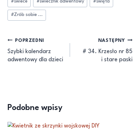
#
świece
#
świecznik adwentowy
#
święta
#
Zrób sobie ...
POPRZEDNI
NASTĘPNY
Szybki kalendarz
# 34. Krzesło nr 85
adwentowy dla dzieci
i stare paski
Podobne wpisy