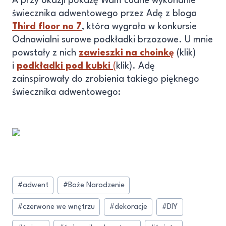
A przy okazji pokażę Wam cudne wykonanie
świecznika adwentowego przez Adę z bloga
Third floor no 7
, która wygrała w konkursie
Odnawialni surowe podkładki brzozowe. U mnie
powstały z nich
zawieszki na choinkę
(klik)
i
podkładki pod kubki
(
klik). Adę
zainspirowały do zrobienia takiego pięknego
świecznika adwentowego:
#
adwent
#
Boże Narodzenie
#
czerwone we wnętrzu
#
dekoracje
#
DIY