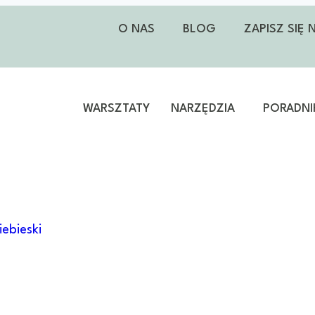
O NAS
BLOG
ZAPISZ SIĘ
WARSZTATY
NARZĘDZIA
PORADNI