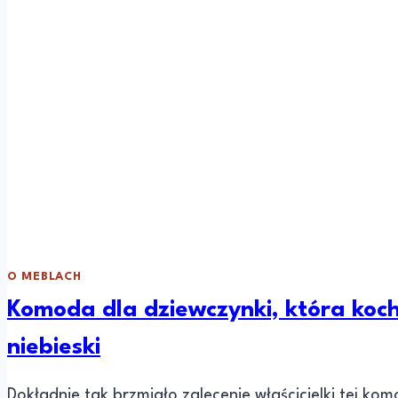
O MEBLACH
Komoda dla dziewczynki, która kocha
niebieski
Dokładnie tak brzmiało zalecenie właścicielki tej ko