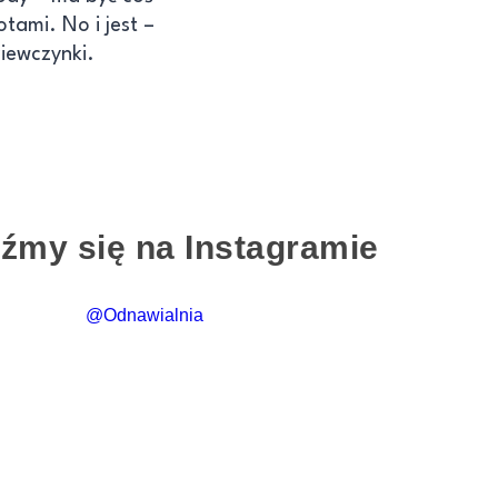
otami. No i jest –
iewczynki.
źmy się na Instagramie
@Odnawialnia