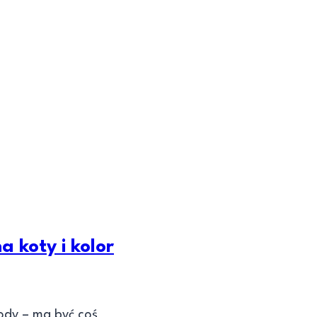
 koty i kolor
mody – ma być coś