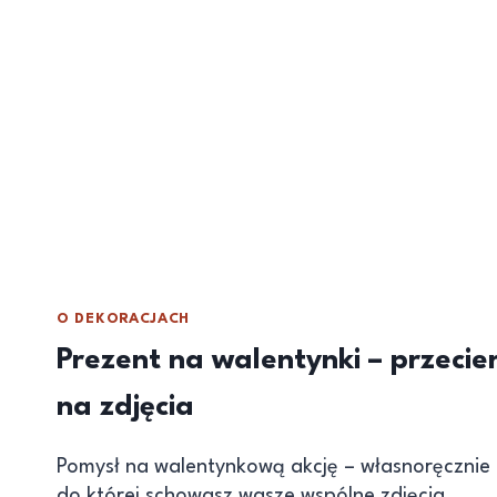
O DEKORACJACH
Prezent na walentynki – przeci
na zdjęcia
Pomysł na walentynkową akcję – własnoręcznie 
do której schowasz wasze wspólne zdjęcia.