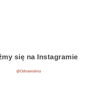
źmy się na Instagramie
@Odnawialnia