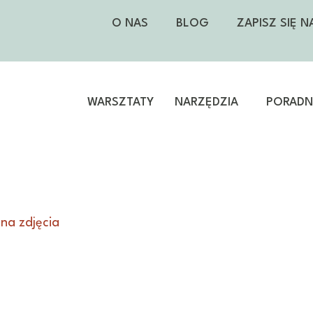
O NAS
BLOG
ZAPISZ SIĘ 
WARSZTATY
NARZĘDZIA
PORADNI