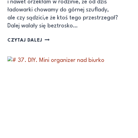
i nawet orzekłam w rodzinie, że od dziś
ładowarki chowamy do górnej szuflady,
ale czy sądzici,e że ktoś tego przestrzegał?
Dalej walały się beztrosko…
CZYTAJ DALEJ