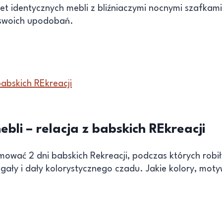
et identycznych mebli z bliźniaczymi nocnymi szafkam
o swoich upodobań.
bli – relacja z babskich REkreacji
ować 2 dni babskich Rekreacji, podczas których robiły
regały i dały kolorystycznego czadu. Jakie kolory, mot