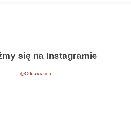
źmy się na Instagramie
@Odnawialnia