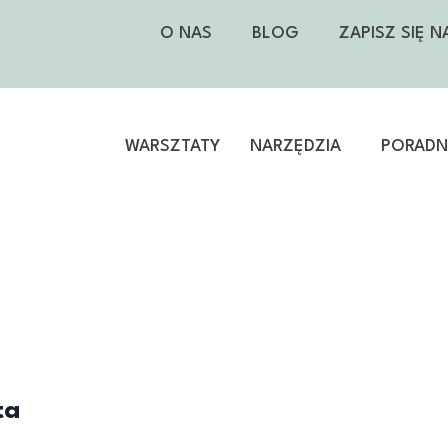
O NAS
BLOG
ZAPISZ SIĘ 
WARSZTATY
NARZĘDZIA
PORADNI
ta