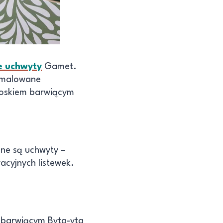
e uchwyty
Gamet.
i malowane
woskiem barwiącym
nne są uchwyty –
cyjnych listewek.
 barwiącym Byta-yta