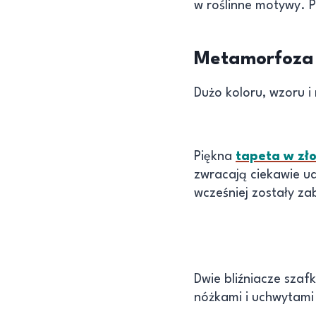
w roślinne motywy. P
Metamorfoza s
Dużo koloru, wzoru i
Piękna
tapeta w zło
zwracają ciekawie u
wcześniej zostały z
Dwie bliźniacze szaf
nóżkami i uchwytami