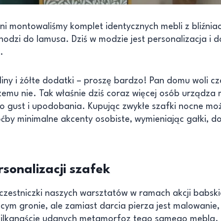
lni montowaliśmy komplet identycznych mebli z bliźni
odzi do lamusa. Dziś w modzie jest personalizacja i 
.
iny i żółte dodatki – proszę bardzo! Pan domu woli c
czemu nie. Tak właśnie dziś coraz więcej osób urządza 
o gust i upodobania. Kupując zwykłe szafki nocne mo
by minimalne akcenty osobiste, wymieniając gałki, d
sonalizacji szafek
uczestniczki naszych warsztatów w ramach akcji babski
cym gronie, ale zamiast darcia pierza jest malowanie,
 kilkanaście udanych metamorfoz tego samego mebla. 