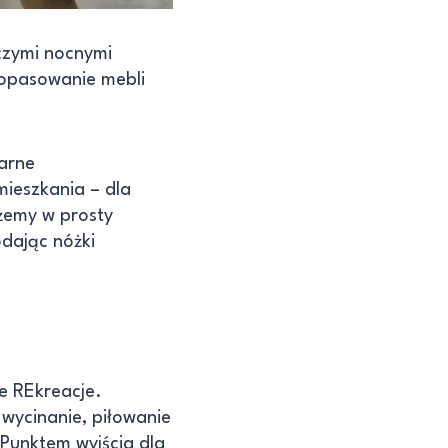
aczymi nocnymi
dopasowanie mebli
zarne
mieszkania – dla
żemy w prosty
odając nóżki
e REkreacje.
 wycinanie, piłowanie
Punktem wyjścia dla