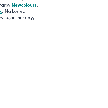
 farby
Newcolours
,
x
. Na koniec
zystując markery,