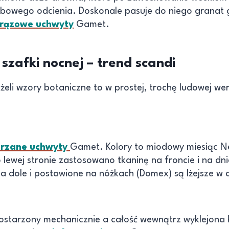
bowego odcienia. Doskonale pasuje do niego granat 
brązowe uchwyty
Gamet.
zafki nocnej – trend scandi
eżeli wzory botaniczne to w prostej, trochę ludowej we
órzane uchwyty
Gamet. Kolory to miodowy miesiąc Ne
 lewej stronie zastosowano tkaninę na froncie i na dni
a dole i postawione na nóżkach (Domex) są lżejsze w 
 postarzony mechanicznie a całość wewnątrz wyklejona