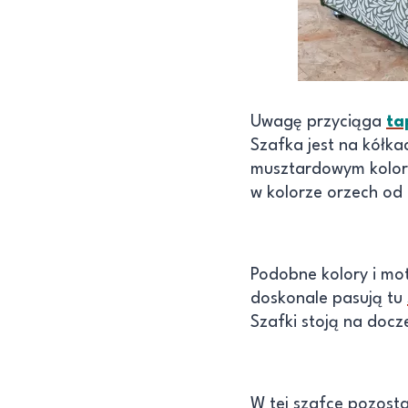
Uwagę przyciąga
ta
Szafka jest na kółka
musztardowym kolor
w kolorze orzech od 
Podobne kolory i mo
doskonale pasują tu
Szafki stoją na doc
W tej szafce pozost