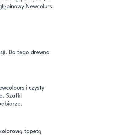
głębinowy Newcolurs
rsji. Do tego drewno
wcolours i czysty
e. Szafki
odbiorze.
 kolorową tapetą