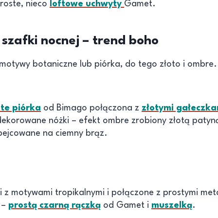
roste, nieco
loftowe uchwyty
Gamet.
zafki nocnej – trend boho
 motywy botaniczne lub piórka, do tego złoto i ombre.
te piórka
od Bimago połączona z
złotymi gałeczka
dekorowane nóżki – efekt ombre zrobiony złotą patyną
abejcowane na ciemny brąz.
ki z motywami tropikalnymi i połączone z prostymi m
 –
prostą czarną rączką
od Gamet i
muszelką
.