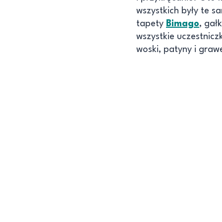
wszystkich były te s
tapety
Bimago
, gał
wszystkie uczestnicz
woski, patyny i gra