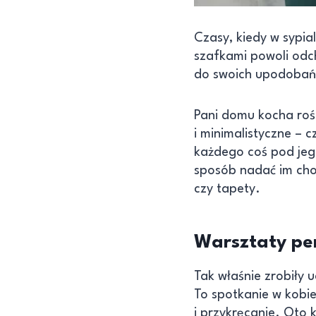
Czasy, kiedy w sypia
szafkami powoli odch
do swoich upodobań
Pani domu kocha rośl
i minimalistyczne – 
każdego coś pod jeg
sposób nadać im choć
czy tapety.
Warsztaty per
Tak właśnie zrobiły 
To spotkanie w kobie
i przykręcanie. Oto