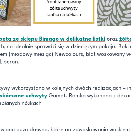
peta ze sklepu Bimago w delikatne listki
oraz
żółt
ch, co idealnie sprawdzi się w dziecięcym pokoju. Bok
em (miodowy miesiąc) Newcolours, blat woskowany 
Liberon.
tywy wykorzystano w kolejnych dwóch realizacjach – i
skórzane uchwyty
Gamet. Ramka wykonana z dekora
zepianych nóżkach
awiono dużo drewna, które po zawoskowaniu woskiem