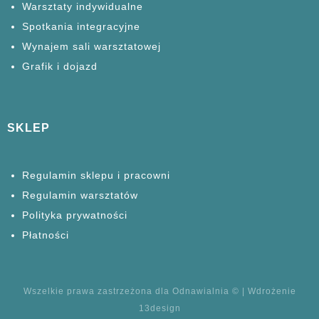
Warsztaty
indywidualne
Spotkania
integracyjne
Wynajem sali warsztatowej
Grafik i dojazd
SKLEP
Regulamin sklepu i pracowni
Regulamin warsztatów
Polityka prywatności
Płatności
Wszelkie prawa zastrzeżona dla Odnawialnia © | Wdrożenie
13design