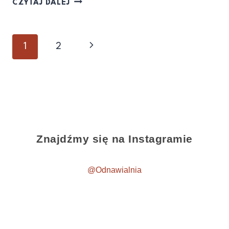
CZYTAJ DALEJ
1
2
Znajdźmy się na Instagramie
@Odnawialnia