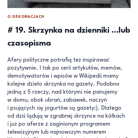
O DEKORACJACH
# 19. Skrzynka na dzienniki …lub
czasopisma
Afery polityczne potrafią też inspirować
pozytywnie. I tak po serii artykułów, memów,
demotywatorów i wpisów w Wikipedii mamy
kolejne dzieło skrzynka na gazety. Podobno
jedną z 5 rzeczy, nad którymi nie panujemy
w domu, obok ubrań, zabawek, naczyń
i psujących się jogurtów są gazety:). Dlatego
od dziś lądują w zgrabnej skrzynce na kółkach
i już po aferze z zaginionym programem
telewizyjnym lub najnowszym numerem