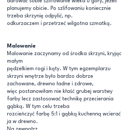
darować sobie szlifowanie wieka u góry, jeżeli
planujemy obicie. Po szlifowaniu koniecznie
trzeba skrzynię odpylić, np.
odkurzaczem i przetrzeć wilgotna szmatką.
Malowanie
Malowanie zaczynamy od środka skrzyni, kryjąc
małym
pędzelkiem rogi i kąty. W tym egzemplarzu
skrzyni wnętrze było bardzo dobrze
zachowane, drewno ładne i zdrowe,
więc postanowiłam nie kłaść grubej warstwy
farby lecz zastosować technikę przecierania
gąbką. W tym celu trzeba
rozcieńczyć farbę 5:1 i gąbką kuchenną wcierać
ja w drewno.
Na zewnątrz