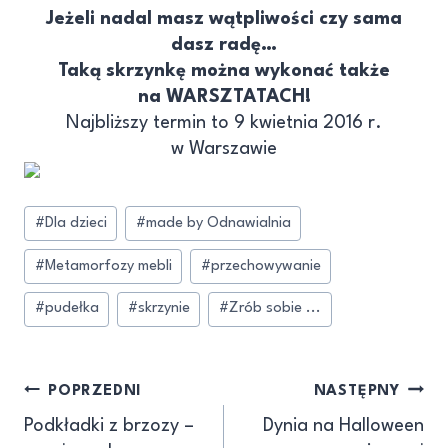
Jeżeli nadal masz wątpliwości czy sama
dasz radę…
Taką skrzynkę można wykonać także
na WARSZTATACH!
Najbliższy termin to 9 kwietnia 2016 r.
w Warszawie
#
Dla dzieci
#
made by Odnawialnia
#
Metamorfozy mebli
#
przechowywanie
#
pudełka
#
skrzynie
#
Zrób sobie ...
POPRZEDNI
NASTĘPNY
Podkładki z brzozy –
Dynia na Halloween