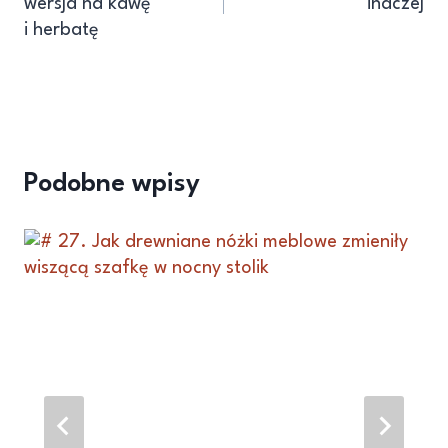
wersja na kawę
inaczej
i herbatę
Podobne wpisy