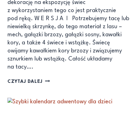
dekorację na ekspozycję świec
z wykorzystaniem tego co jest praktycznie
pod ręką. W E R S J A I Potrzebujemy tacę lub
niewielką skrzynkę, do tego materiał z lasu –
mech, gałązki brzozy, gałązki sosny, kawałki
kory, a także 4 świece i wstążkę. Świecę
owijamy kawałkiem kory brzozy i związujemy
sznurkiem lub wstążką. Całość układamy
na tacy….
CZYTAJ DALEJ