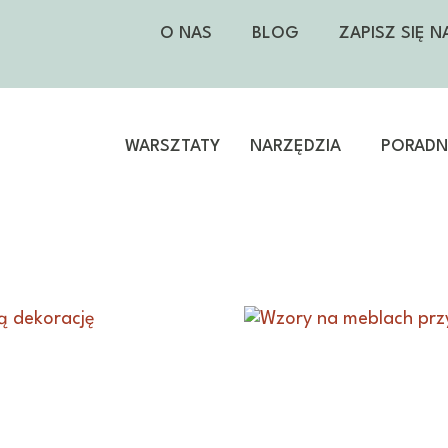
O NAS
BLOG
ZAPISZ SIĘ 
WARSZTATY
NARZĘDZIA
PORADNI