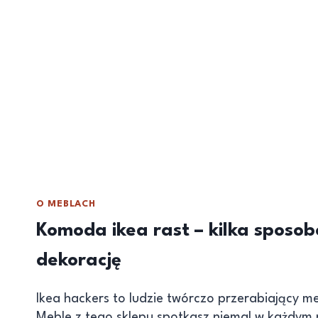
O MEBLACH
Komoda ikea rast – kilka sposo
dekorację
Ikea hackers to ludzie twórczo przerabiający m
Meble z tego sklepu spotkasz niemal w każdym p