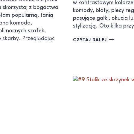
w kontrastowym kolorze.
u skorzystaj z bogactwa
komody, blaty, plecy re
ęłam popularną, tanią
pasujące gałki, okucia lu
rabna komoda,
stylizacją. Oto kilka p
oli nocnych szafek,
e skarby. Przeglądając
CZYTAJ DALEJ