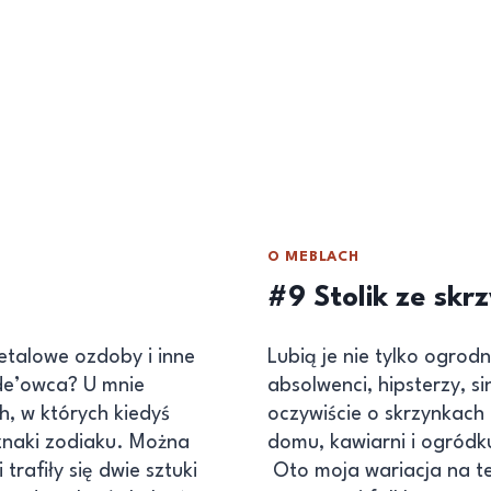
O MEBLACH
#9 Stolik ze skrz
metalowe ozdoby i inne
Lubią je nie tylko ogrod
de’owca? U mnie
absolwenci, hipsterzy, s
h, w których kiedyś
oczywiście o skrzynkach 
 znaki zodiaku. Można
domu, kawiarni i ogródku
 trafiły się dwie sztuki
Oto moja wariacja na te