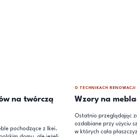
O TECHNIKACH RENOWACJI
bów na twórczą
Wzory na meblac
Ostatnio przeglądając 
ozdabiane przy użyciu s
eble pochodzące z Ikei.
w których cała płaszczy
olskim domu, ale jeżeli