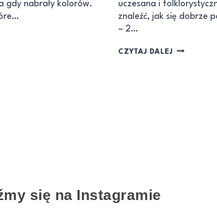
ja gdy nabrały kolorów.
uczesana i folklorystycz
tóre…
znaleźć, jak się dobrze p
– 2…
CZYTAJ DALEJ
źmy się na Instagramie