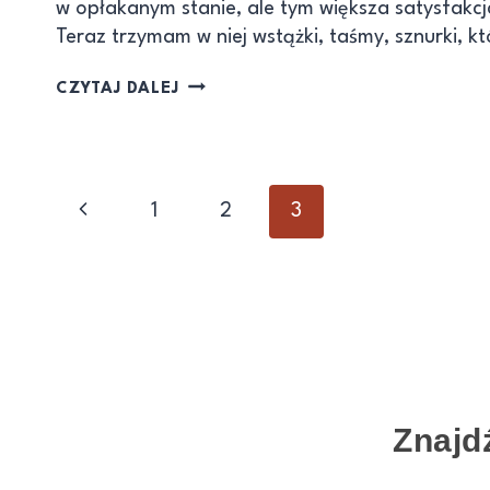
w opłakanym stanie, ale tym większa satysfakc
Teraz trzymam w niej wstążki, taśmy, sznurki, k
CZYTAJ DALEJ
1
2
3
Znajd