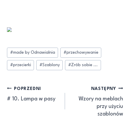
#
made by Odnawialnia
#
przechowywanie
#
przecierki
#
Szablony
#
Zrób sobie ...
POPRZEDNI
NASTĘPNY
# 10. Lampa w pasy
Wzory na meblach
przy użyciu
szablonów