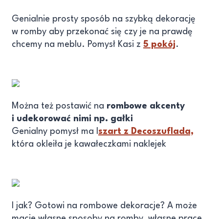
Genialnie prosty sposób na szybką dekorację
w romby aby przekonać się czy je na prawdę
chcemy na meblu. Pomysł Kasi z
5 pokój
.
Można też postawić na
rombowe akcenty
i udekorować nimi np. gałki
Genialny pomysł ma I
szart z Decoszuflada,
która okleiła je kawałeczkami naklejek
I jak? Gotowi na rombowe dekoracje? A może
macie własne sposoby na romby, własne prace