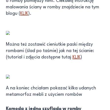
o romby pomiędzy nimi. Ciekawą instrukcję
malowania ściany w romby znajdziecie na tym
blogu (
KLIK
).
Można też zostawić cieniutkie paski między
rombami (ślad po taśmie) jak na tej ścianie:
(tutorial i zdjęcia dostępne tutaj
KLIK
)
A na koniec chciałam pokazać kilka udanych
metamorfoz mebli z użyciem rombów
Komoda z jedną szufladą w romby