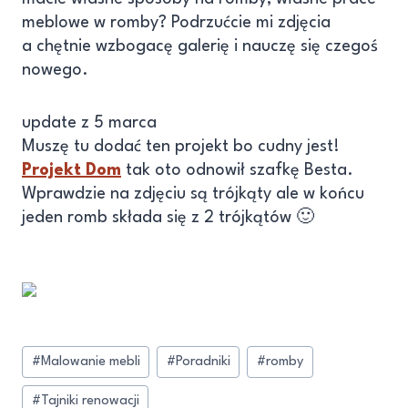
meblowe w romby? Podrzućcie mi zdjęcia
a chętnie wzbogacę galerię i nauczę się czegoś
nowego.
update z 5 marca
Muszę tu dodać ten projekt bo cudny jest!
Projekt Dom
tak oto odnowił szafkę Besta.
Wprawdzie na zdjęciu są trójkąty ale w końcu
jeden romb składa się z 2 trójkątów 🙂
#
Malowanie mebli
#
Poradniki
#
romby
#
Tajniki renowacji