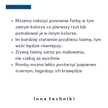
Kilka uwag
Możemy nałożyć ponownie farbę w tym
samym kolorze co pierwszy rzut lub
pomalować je w innym kolorze.
Im bardziej starannie przykleisz taśmę, tym
wzór będzie równiejszy.
Zrywaj taśmę zaraz po malowaniu,
nie czekaj aż wyschnie
Romby można lekko postarzyć papierem
ściernym, łagodząc ich krawędzie
I n n e t e c h n i k i