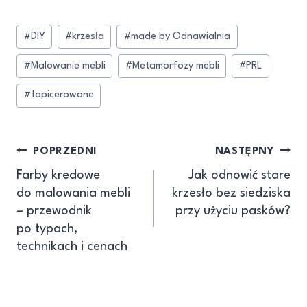
#
DIY
#
krzesła
#
made by Odnawialnia
#
Malowanie mebli
#
Metamorfozy mebli
#
PRL
#
tapicerowane
POPRZEDNI
NASTĘPNY
Farby kredowe
Jak odnowić stare
do malowania mebli
krzesło bez siedziska
– przewodnik
przy użyciu pasków?
po typach,
technikach i cenach