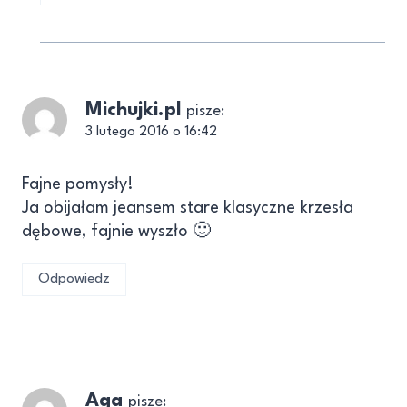
Michujki.pl
pisze:
3 lutego 2016 o 16:42
Fajne pomysły!
Ja obijałam jeansem stare klasyczne krzesła
dębowe, fajnie wyszło 🙂
Odpowiedz
Aga
pisze: