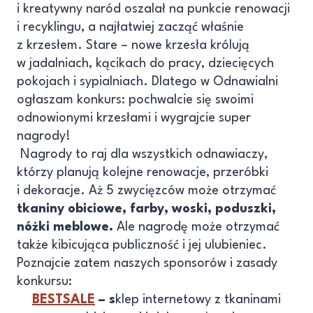
i kreatywny naród oszalał na punkcie renowacji
i recyklingu, a najłatwiej zacząć właśnie
z krzesłem. Stare – nowe krzesła królują
w jadalniach, kącikach do pracy, dziecięcych
pokojach i sypialniach. Dlatego w Odnawialni
ogłaszam konkurs: pochwalcie się swoimi
odnowionymi krzesłami i wygrajcie super
nagrody!
Nagrody to raj dla wszystkich odnawiaczy,
którzy planują kolejne renowacje, przeróbki
i dekoracje. Aż 5 zwycięzców może otrzymać
tkaniny obiciowe, farby, woski, poduszki,
nóżki meblowe.
Ale nagrodę może otrzymać
także kibicująca publiczność i jej ulubieniec.
Poznajcie zatem naszych sponsorów i zasady
konkursu:
BESTSALE
– s
klep internetowy z tkaninami