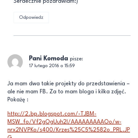
Serdecznie pozdrawiam:)
Odpowiedz
Pani Komoda
pisze:
17 lutego 2016 o 15:59
Ja mam dwa takie projekty do przedstawienia –
ale nie mam FB. Za to mam bloga i kilka zdjęć.
Pokażę :
http://2.bp.blogspot.com/-TJBM-
MSW_fo/Vf2gOgUuh2I/AAAAAAAAAOo/w-
nrx2NVPKo/s400/Krzes%25C5%2582o_PRL.JP