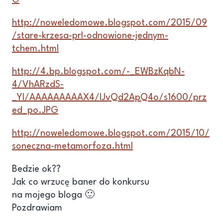
G
http://noweledomowe.blogspot.com/2015/09
/stare-krzesa-prl-odnowione-jednym-
tchem.html
http://4.bp.blogspot.com/-_EWBzKqbN-
4/VhARzdS-
_YI/AAAAAAAAAX4/IJvQd2ApQ4o/s1600/prz
ed_po.JPG
http://noweledomowe.blogspot.com/2015/10/
soneczna-metamorfoza.html
Bedzie ok??
Jak co wrzucę baner do konkursu
na mojego bloga 🙂
Pozdrawiam