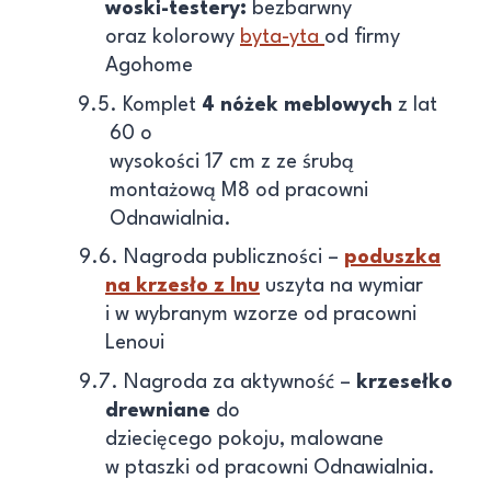
woski-testery:
bezbarwny
oraz kolorowy
byta-yta
od firmy
Agohome
9.5. Komplet
4 nóżek meblowych
z lat
60 o
wysokości 17 cm z ze śrubą
montażową M8 od pracowni
Odnawialnia.
9.6. Nagroda publiczności –
poduszka
na krzesło z lnu
uszyta na wymiar
i w wybranym wzorze od pracowni
Lenoui
9.7. Nagroda za aktywność –
krzesełko
drewniane
do
dziecięcego pokoju, malowane
w ptaszki od pracowni Odnawialnia.