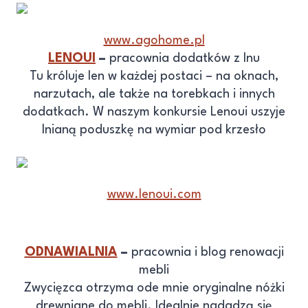
www.agohome.pl
LENOUI
–
pracownia dodatków z lnu
Tu króluje len w każdej postaci – na oknach,
narzutach, ale także na torebkach i innych
dodatkach. W naszym konkursie Lenoui uszyje
lnianą poduszkę na wymiar pod krzesło
www.lenoui.com
ODNAWIALNIA
–
pracownia i blog renowacji
mebli
Zwycięzca otrzyma ode mnie oryginalne nóżki
drewniane do mebli. Idealnie nadadzą się