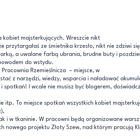
a kobiet majsterkujących. Wreszcie nikt
że przytargałaś ze śmietnika krzesło, nikt nie zdziwi się
tarką, a uwalane farbą ubrania, brudne buty i pozdzi
 powodem do wstydu.
 Pracownia Rzemieślnicza – miejsce, w
stać z narzędzi, wiedzy, wsparcia i naładować akumul
i spotkań! I wcale nie musisz być blogerem, doświad
 itp. To miejsce spotkań wszystkich kobiet majsterku
),
ak i w tkaninie. W pracowni będą organizowane warsz
ach nowego projektu Złoty Szew, nad którym pracują K