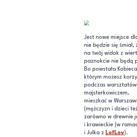
Jest nowe miejsce dl
nie będzie się śmiał, 
na twój widok z wier
paznokcie nie będą
Bo powstała Kobieca
którym możesz korzy
podczas warsztatów 
majsterkowiczem,
mieszkać w Warszawie
(mężczyzn i dzieci też
zarówno w drewnie j
i krawieckie (w ram
i Julka z
LofLov
).