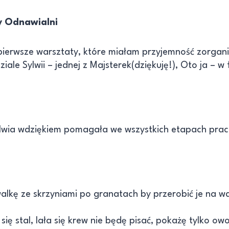
y Odnawialni
 pierwsze warsztaty, które miałam przyjemność zorgan
iale Sylwii – jednej z Majsterek(dziękuję!), Oto ja – w
ylwia wdziękiem pomagała we wszystkich etapach prac
walkę ze skrzyniami po granatach by przerobić je na w
się stal, lała się krew nie będę pisać, pokażę tylko o