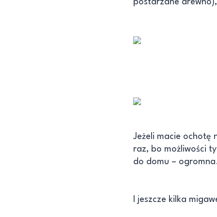
postarzane drewno),
Jeżeli macie ochotę 
raz, bo możliwości t
do domu – ogromna. M
I jeszcze kilka miga