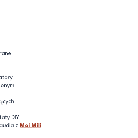
erane
atory
czonym
jących
taty DIY
laudia z
Moi Mili