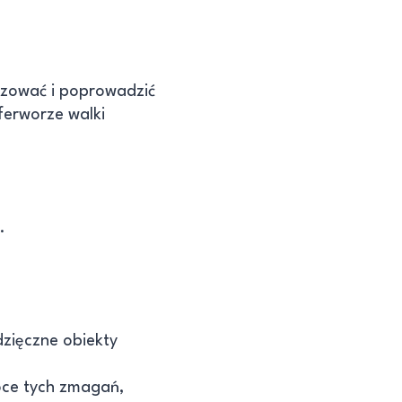
izować i poprowadzić
 ferworze walki
.
dzięczne obiekty
woce tych zmagań,