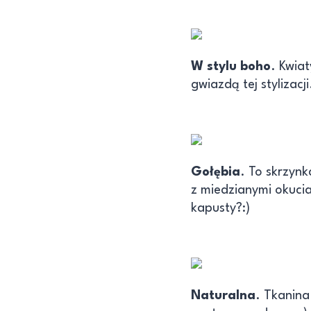
W stylu boho
. Kwia
gwiazdą tej stylizacj
Gołębia
. To skrzyn
z miedzianymi okucia
kapusty?:)
Naturalna
. Tkanina