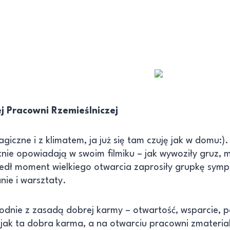
ej Pracowni Rzemieślniczej
giczne i z klimatem, ja już się tam czuję jak w domu:)
etnie opowiadają w swoim filmiku – jak wywoziły gruz, 
dł moment wielkiego otwarcia zaprosiły grupkę symp
ie i warsztaty.
godnie z zasadą dobrej karmy – otwartość, wsparcie, 
jak ta dobra karma, a na otwarciu pracowni zmaterial