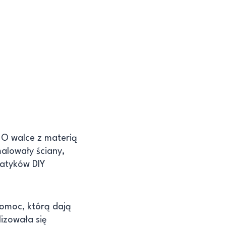
. O walce z materią
malowały ściany,
atyków DIY
pomoc, którą dają
izowała się