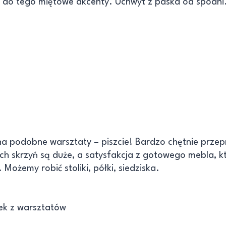
 do tego miętowe akcenty. Uchwyt z paska od spodni
na podobne warsztaty – piszcie! Bardzo chętnie przep
ych skrzyń są duże, a satysfakcja z gotowego mebla, 
ożemy robić stoliki, półki, siedziska.
wek z warsztatów