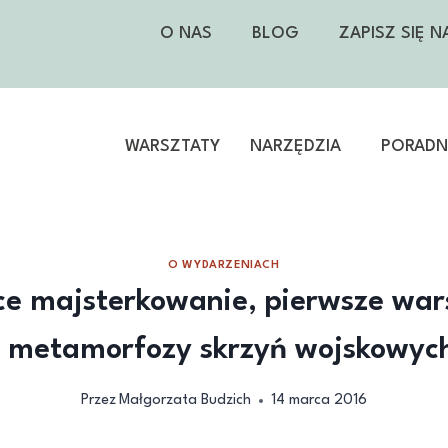
O NAS
BLOG
ZAPISZ SIĘ 
WARSZTATY
NARZĘDZIA
PORADNI
O WYDARZENIACH
ce majsterkowanie, pierwsze war
i metamorfozy skrzyń wojskowyc
Przez
Małgorzata Budzich
14 marca 2016