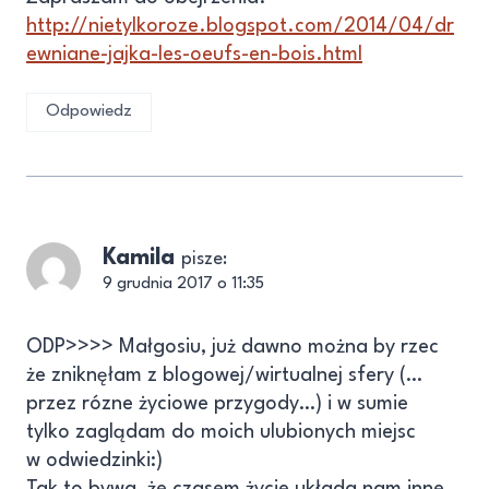
http://nietylkoroze.blogspot.com/2014/04/dr
ewniane-jajka-les-oeufs-en-bois.html
Odpowiedz
Kamila
pisze:
9 grudnia 2017 o 11:35
ODP>>>> Małgosiu, już dawno można by rzec
że zniknęłam z blogowej/wirtualnej sfery (…
przez rózne życiowe przygody…) i w sumie
tylko zaglądam do moich ulubionych miejsc
w odwiedzinki:)
Tak to bywa, że czasem życie układa nam inne