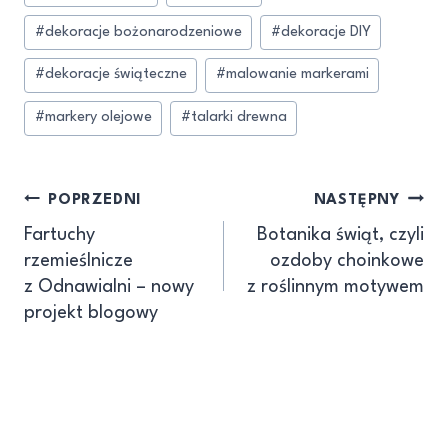
#
dekoracje bożonarodzeniowe
#
dekoracje DIY
#
dekoracje świąteczne
#
malowanie markerami
#
markery olejowe
#
talarki drewna
POPRZEDNI
NASTĘPNY
Fartuchy
Botanika świąt, czyli
rzemieślnicze
ozdoby choinkowe
z Odnawialni – nowy
z roślinnym motywem
projekt blogowy