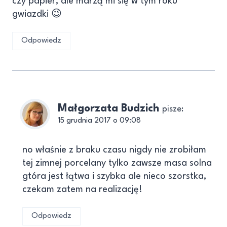
czy papier, ale marzą mi się w tym roku
gwiazdki 😉
Odpowiedz
Małgorzata Budzich
pisze:
15 grudnia 2017 o 09:08
no właśnie z braku czasu nigdy nie zrobiłam
tej zimnej porcelany tylko zawsze masa solna
gtóra jest łątwa i szybka ale nieco szorstka,
czekam zatem na realizację!
Odpowiedz