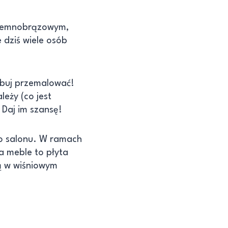
 ciemnobrązowym,
 dziś wiele osób
óbuj przemalować!
eży (co jest
Daj im szansę!
o salonu. W ramach
a meble to płyta
cą w wiśniowym