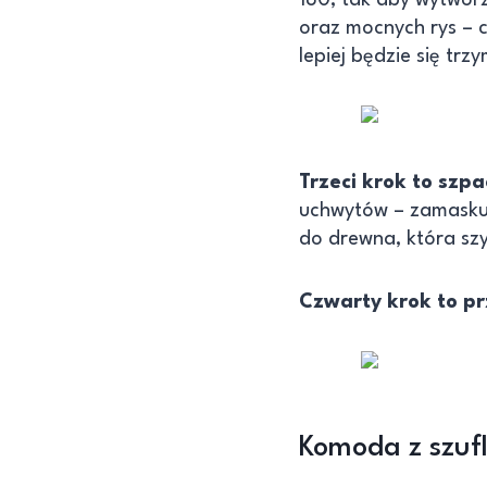
oraz mocnych rys – c
lepiej będzie się tr
Trzeci krok to szp
uchwytów – zamaskuj w
do drewna, która sz
Czwarty krok to p
Komoda z szuf