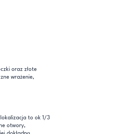
czki oraz złote
czne wrażenie,
okalizacja to ok 1/3
ne otwory,
niej dokładną