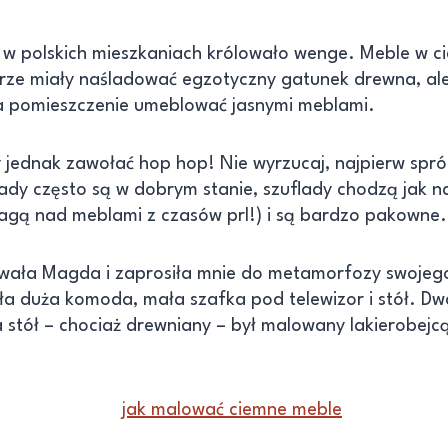
mu w polskich mieszkaniach królowało wenge. Meble w
orze miały naśladować egzotyczny gatunek drewna, ale
 a pomieszczenie umeblować jasnymi meblami.
y jednak zawołać hop hop! Nie wyrzucaj, najpierw spr
dy często są w dobrym stanie, szuflady chodzą jak nal
ą nad meblami z czasów prl!) i są bardzo pakowne. 
wała Magda i zaprosiła mnie do metamorfozy swojeg
ła duża komoda, mała szafka pod telewizor i stół. Dw
a stół – chociaż drewniany – był malowany lakierobej