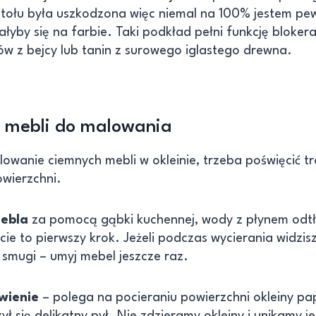
 stołu była uszkodzona więc niemal na 100% jestem pe
ałyby się na farbie. Taki podkład pełni funkcję bloker
w z bejcy lub tanin z surowego iglastego drewna.
 mebli do malowania
owanie ciemnych mebli w okleinie, trzeba poświęcić t
wierzchni.
ebla
za pomocą gąbki kuchennej, wody z płynem odt
ie to pierwszy krok. Jeżeli podczas wycierania widzis
 smugi – umyj mebel jeszcze raz.
wienie
– polega na pocieraniu powierzchni okleiny pa
ł się delikatny pył. Nie zdzieramy okleiny i unikamy j