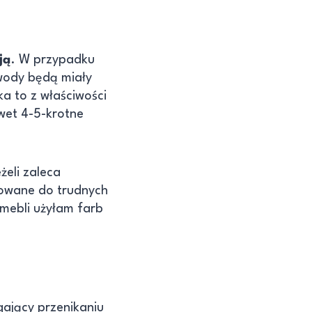
ją
. W przypadku
 wody będą miały
a to z właściwości
wet 4-5-krotne
żeli zaleca
kowane do trudnych
 mebli użyłam farb
ający przenikaniu