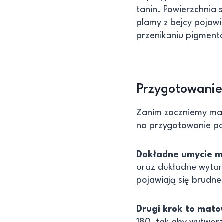
tanin. Powierzchnia
plamy z bejcy pojawi
przenikaniu pigmentó
Przygotowanie
Zanim zaczniemy mal
na przygotowanie po
Dokładne umycie m
oraz dokładne wytarc
pojawiają się brudne
Drugi krok to mato
180, tak aby wytworzy