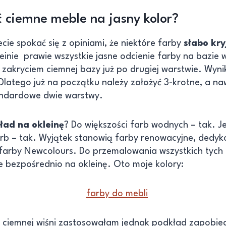
ciemne meble na jasny kolor?
cie spokać się z opiniami, że niektóre farby
słabo kry
einie prawie wszystkie jasne odcienie farby na bazie
zakryciem ciemnej bazy już po drugiej warstwie. Wynik
latego już na początku należy założyć 3-krotne, a na
andardowe dwie warstwy.
ład na okleinę
? Do większości farb wodnych – tak. Je
arb – tak. Wyjątek stanowią farby renowacyjne, dedy
 farby Newcolours. Do przemalowania wszystkich tych
 je bezpośrednio na okleinę. Oto moje kolory:
 ciemnej wiśni zastosowałam jednak podkład zapobieg