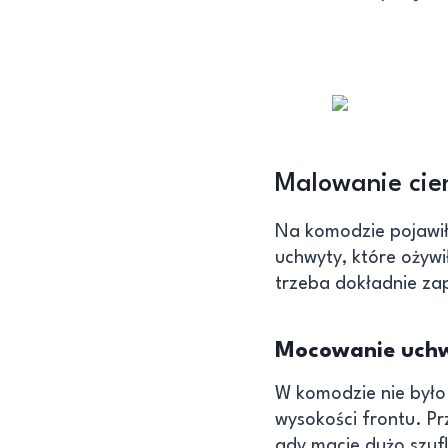
Malowanie cie
Na komodzie pojawił 
uchwyty, które ożywi
trzeba dokładnie za
Mocowanie uch
W komodzie nie było 
wysokości frontu. Pr
gdy macie dużo szufl