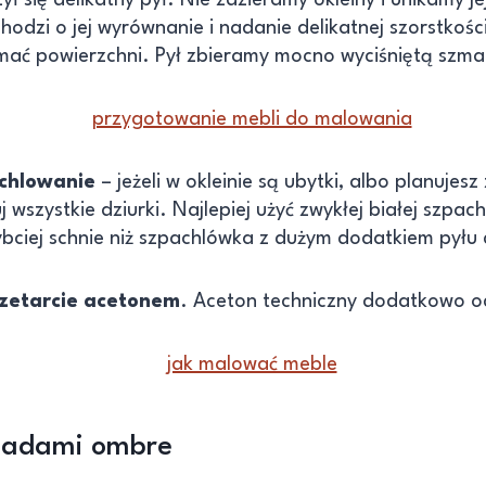
hodzi o jej wyrównanie i nadanie delikatnej szorstkośc
zymać powierzchni. Pył zbieramy mocno wyciśniętą szma
achlowanie
– jeżeli w okleinie są ubytki, albo planujes
szystkie dziurki. Najlepiej użyć zwykłej białej szpach
ybciej schnie niż szpachlówka z dużym dodatkiem pyłu
rzetarcie acetonem
. Aceton techniczny dodatkowo od
ladami ombre