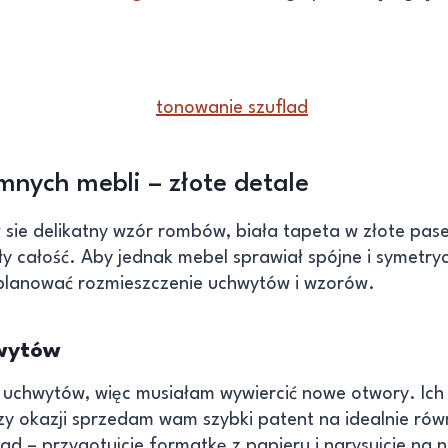
mnych mebli – złote detale
sie delikatny wzór rombów, biała tapeta w złote pase
ły całość. Aby jednak mebel sprawiał spójne i symetry
planować rozmieszczenie uchwytów i wzorów.
wytów
uchwytów, więc musiałam wywiercić nowe otwory. Ich l
zy okazji sprzedam wam szybki patent na idealnie rów
ad – przygotujcie formatkę z papieru i narysujcie na 