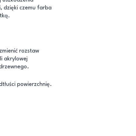
i, dzięki czemu farba
tką.
z zmienić rozstaw
li akrylowej
 drzewnego.
tłuści powierzchnię.