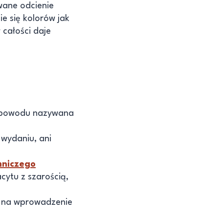
wane odcienie
e się kolorów jak
 całości daje
z powodu nazywana
 wydaniu, ani
mniczego
cytu z szarością,
ę na wprowadzenie