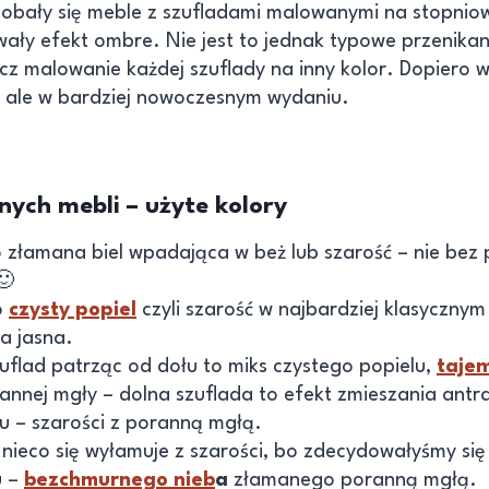
bały się meble z szufladami malowanymi na stopnio
wały efekt ombre. Nie jest to jednak typowe przenikani
cz malowanie każdej szuflady na inny kolor. Dopiero w
, ale w bardziej nowoczesnym wydaniu.
ych mebli – użyte kolory
o złamana biel wpadająca w beż lub szarość – nie be
🙂
o
czysty popiel
czyli szarość w najbardziej klasycznym
za jasna.
zuflad patrząc od dołu to miks czystego popielu,
taje
annej mgły – dolna szuflada to efekt zmieszania antra
łu – szarości z poranną mgłą.
nieco się wyłamuje z szarości, bo zdecydowałyśmy si
u –
bezchmurnego nieb
a
złamanego poranną mgłą.