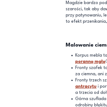
Magdzie bardzo podo
szarości, tak aby da
przy patynowaniu, le
to efekt przenikania
Malowanie ciemn
Korpus mebla t
poranną mgłą
Fronty szafek t
za ciemna, ani 
Fronty trzech s
antracytu
i por
a trzecia od do
Górna szuflada 
odrobiny błękit