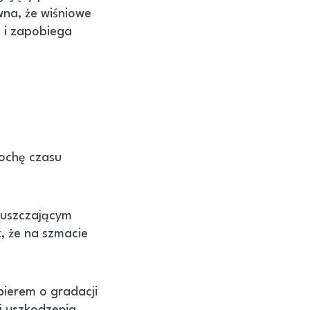
wna, że wiśniowe
a i zapobiega
rochę czasu
łuszczającym
z, że na szmacie
pierem o gradacji
ej uszkodzenia