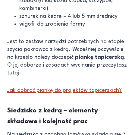
śrubokręt lub kozia stopka, szczypce,
kombinerki)
sznurek na kedrę – 4 lub 5 mm średnicy
wigofil do zrobienia formy
Jest to zestaw narzędzi potrzebnych na etapie
szycia pokrowca z kedrą. Wcześniej oczywiście
na krzesło należy doczepić
piankę tapicerską
.
O jej doborze i zasadach wycinania przeczytasz
tutaj.
Jak dobrać piankę do projektów tapicerskich?
Siedzisko z kedrą – elementy
składowe i kolejność prac
Na siedzisko z ozdobną lamówką składają się 3