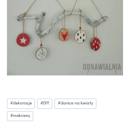
#
dekoracje
#
DIY
#
donice na kwiaty
#
makramy