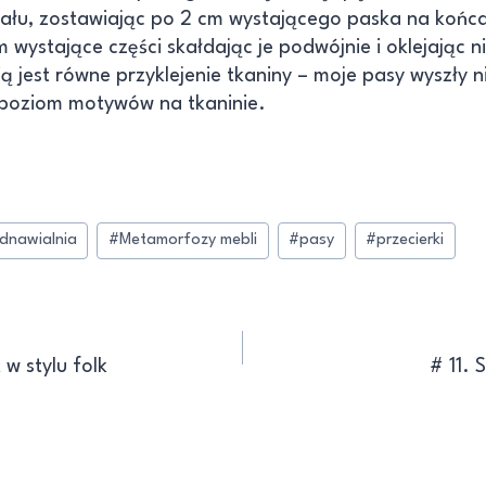
ału, zostawiając po 2 cm wystającego paska na końc
 wystające części skałdając je podwójnie i oklejając n
ią jest równe przyklejenie tkaniny – moje pasy wyszły 
poziom motywów na tkaninie.
dnawialnia
#
Metamorfozy mebli
#
pasy
#
przecierki
 w stylu folk
# 11. 