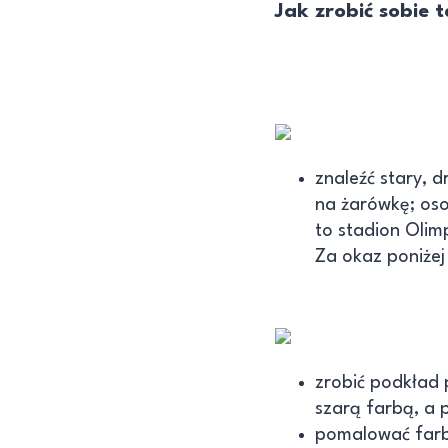
Jak zrobić sobie 
znaleźć stary, 
na żarówkę; os
to stadion Olimp
Za okaz poniżej
zrobić podkład
szarą farbą, a 
pomalować farba