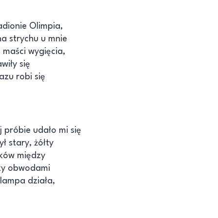
adionie Olimpia,
na strychu u mnie
 maści wygięcia,
wiły się
azu robi się
j próbie udało mi się
 stary, żółty
lków między
dzy obwodami
lampa działa,