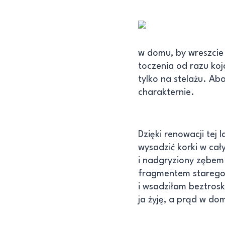
w domu, by wreszcie 
toczenia od razu koja
tylko na stelażu. Aba
charakternie.
Dzięki renowacji tej 
wysadzić korki w ca
i nadgryziony zębem
fragmentem starego 
i wsadziłam beztros
ja żyję, a prąd w dom