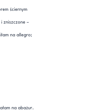
ierem ściernym
i zniszczone –
iłam na allegro;
dałam na abażur.