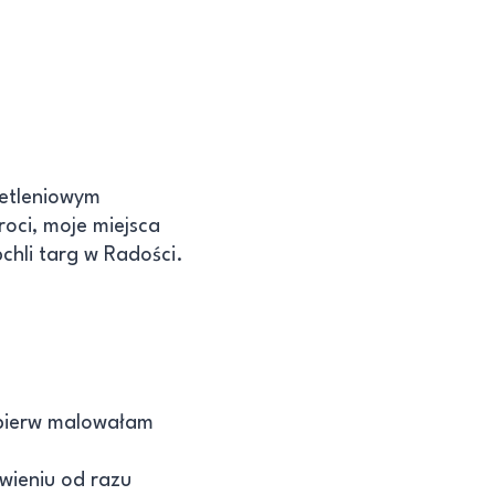
ietleniowym
oci, moje miejsca
pchli targ w Radości.
jpierw malowałam
wieniu od razu