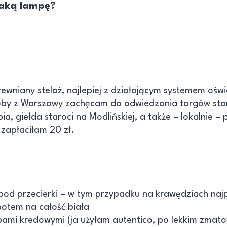
taką lampę?
drewniany stelaż, najlepiej z działającym systemem ośw
oby z Warszawy zachęcam do odwiedzania targów star
ia, giełda staroci na Modlińskiej, a także – lokalnie – 
 zapłaciłam 20 zł.
 pod przecierki – w tym przypadku na krawędziach na
potem na całość biała
mi kredowymi (ja użyłam autentico, po lekkim zmato