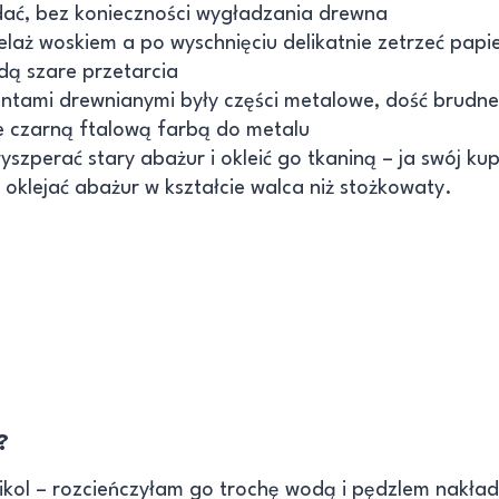
dać, bez konieczności wygładzania drewna
elaż woskiem a po wyschnięciu delikatnie zetrzeć pap
dą szare przetarcia
tami drewnianymi były części metalowe, dość brudne 
 czarną ftalową farbą do metalu
yszperać stary abażur i okleić go tkaniną – ja swój kup
t oklejać abażur w kształcie walca niż stożkowaty.
?
wikol – rozcieńczyłam go trochę wodą i pędzlem nakła