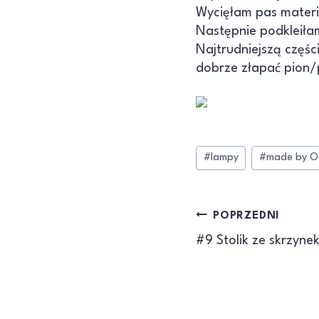
Wycięłam pas materi
Następnie podkleiłam
Najtrudniejszą częśc
dobrze złapać pion/
#
lampy
#
made by O
POPRZEDNI
#9 Stolik ze skrzynek