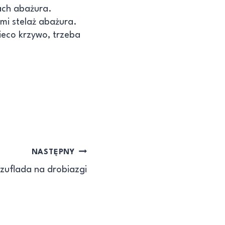
ach abażura.
imi stelaż abażura.
nieco krzywo, trzeba
NASTĘPNY
Szuflada na drobiazgi