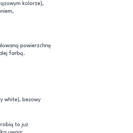
rązowym kolorze),
aniem,
omalowaną powierzchnę
lej farbą.
ry white), beżowy
robią to już
ilka uwag: