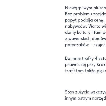
Niewątpliwym plusem
Bez problemu znajdzi
popyt podbija cenę. 
nabywców. Warto więc
domy kultury i tam p
z wawerskich domów 
patyczaków – czujec
Do mnie trafiły 4 szt
prawniczej przy Krak
trafił tam także pię
Stan zużycia wskazy
innym ostrym narzęd