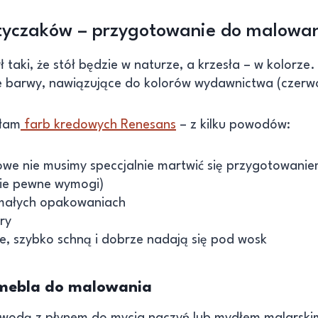
yczaków – przygotowanie do malowa
 taki, że stół będzie w naturze, a krzesła – w kolorze
e barwy, nawiązujące do kolorów wydawnictwa (czerwon
yłam
farb kredowych Renesans
– z kilku powodów:
we nie musimy speccjalnie martwić się przygotowani
cie pewne wymogi)
małych opakowaniach
ry
, szybko schną i dobrze nadają się pod wosk
mebla do malowania
 wodą z płynem do mycia naczyń lub mydłem malarski