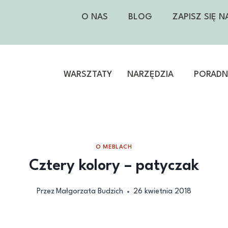
O NAS
BLOG
ZAPISZ SIĘ 
WARSZTATY
NARZĘDZIA
PORADNI
O MEBLACH
Cztery kolory – patyczak
Przez
Małgorzata Budzich
26 kwietnia 2018