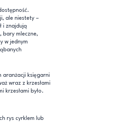
dostępność.
, ale niestety –
 i znajdują
, bary mleczne,
ty w jednym
orąbanych
m aranżacji księgarni
waż wraz z krzesłami
mi krzesłami było.
h rys cyrklem lub