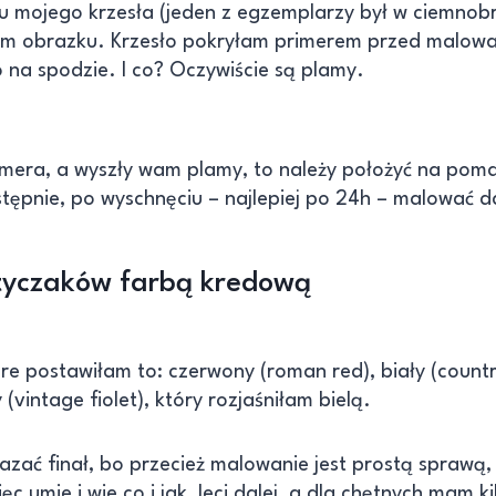
u mojego krzesła (jeden z egzemplarzy był w ciemnob
ym obrazku. Krzesło pokryłam primerem przed malow
o na spodzie. I co? Oczywiście są plamy.
 primera, a wyszły wam plamy, to należy położyć na p
tępnie, po wyschnęciu – najlepiej po 24h – malować da
tyczaków farbą kredową
óre postawiłam to: czerwony (roman red), biały (count
 (vintage fiolet), który rozjaśniłam bielą.
ać finał, bo przecież malowanie jest prostą sprawą, 
ęc umie i wie co i jak, leci dalej, a dla chętnych mam k