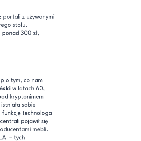
z portali z używanymi
rego stołu.
 ponad 300 zł,
ęp o tym, co nam
ński
w latach 60,
 pod kryptonimem
 istniała sobie
 funkcję technologa
entrali pojawił się
roducentami mebli.
GLA – tych