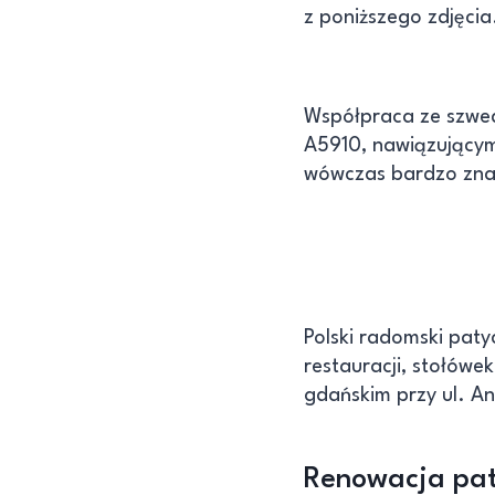
z poniższego zdjęcia
Współpraca ze szwed
A5910, nawiązującym
wówczas bardzo znan
Polski radomski paty
restauracji, stołówe
gdańskim przy ul. A
Renowacja pat