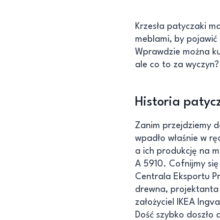
Krzesła patyczaki ma
meblami, by pojawić 
Wprawdzie można kup
ale co to za wyczyn?
Historia paty
Zanim przejdziemy do
wpadło właśnie w rę
a ich produkcję na 
A 5910. Cofnijmy się 
Centrala Eksportu P
drewna, projektanta 
założyciel IKEA Ing
Dość szybko doszło d