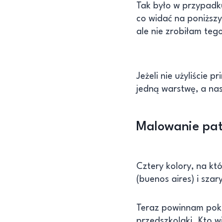
Tak było w przypadk
co widać na poniższ
ale nie zrobiłam teg
Jeżeli nie użyliście
jedną warstwę, a nas
Malowanie pa
Cztery kolory, na kt
(buenos aires) i szary
Teraz powinnam pokaz
przedszkolaki. Kto wi