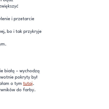
zwiększyć
enie i przetarcie
j, bo i tak przykryje
nym.
ie białą – wychodzą
rwotnie pokryty był
sałam o tym
tutaj
.
arwników do farby.