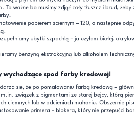
. To ważne bo musimy zdjąć cały tłuszcz i brud, żeby 
arby.
 matowienie papierem sciernym – 120, a następnie odpyl
ką.
zupełniamy ubytki szpachlą – ja użyłam białej, akrylowe
ieramy benzyną ekstrakcyjną lub alkoholem technicz
 wychodzące spod farby kredowej!
darza się, że po pomalowaniu farbą kredową – główn
m.in. związek z pigmentami ze starej bejcy, którą pie
ych ciemnych lub w odcieniach mahoniu. Obszernie pi
stosowanie primera – blokera, który nie przepuści b