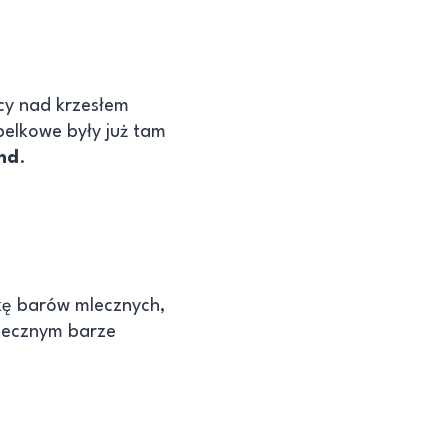
cy nad krzesłem
elkowe były już tam
and
.
ykę barów mlecznych,
mlecznym barze