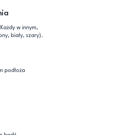
nia
. Każdy w innym,
y, biały, szary).
em podłoża
m bądź