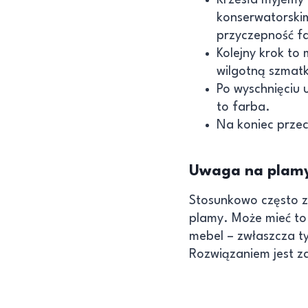
konserwatorskim
przyczepność f
Kolejny krok to
wilgotną szmat
Po wyschnięciu u
to farba.
Na koniec przec
Uwaga na plamy
Stosunkowo często z
plamy. Może mieć to 
mebel – zwłaszcza t
Rozwiązaniem jest za