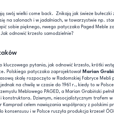
ją swój wielki come back. Znikają jak świeże bułeczki 
się na salonach i w jadalniach, w towarzystwie np. sta
ić sobie pięknego, nwego patyczaka Paged Meble za
 Jak odnowić krzesło samodzielnie?
czaków
 kluczowego pytania, jak odnowić krzesło, krótki wst
ce. Polskiego patyczaka zaprojektował
Marian Grabi
masową skalę rozpoczęto w Radomskiej Fabryce Mebli
jednak na chwilę w czasie do 1961 r., kiedy to w Polsce
rzemysłu Meblowego PAGED, a Marian Grabiński pełnił
i konstruktora. Dziwnym, niesocjalistycznym trafem w c
var Kamprad celem nawiązania współpracy z polskimi p
o konsensusu i w Polsce ruszyła produkcja krzeseł Ö