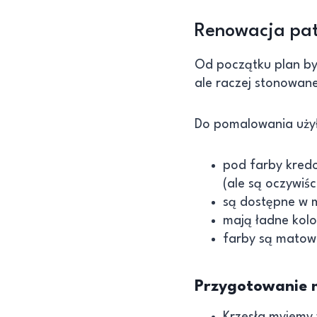
Renowacja pat
Od początku plan był
ale raczej stonowan
Do pomalowania uż
pod farby kredo
(ale są oczywiś
są dostępne w 
mają ładne kolo
farby są matowe
Przygotowanie 
Krzesła myjemy