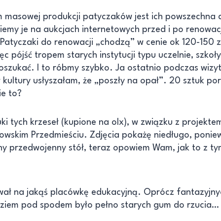
 masowej produkcji patyczaków jest ich powszechna 
emy je na aukcjach internetowych przed i po renowacji
Patyczaki do renowacji „chodzą” w cenie ok 120-150 zł
 pójść tropem starych instytucji typu uczelnie, szkoły
oszukać. I to róbmy szybko. Ja ostatnio podczas wizy
kultury usłyszałam, że „poszły na opał”. 20 sztuk p
ie to?
uki tych krzeseł (kupione na olx), w związku z projekte
owskim Przedmieściu. Zdjęcia pokażę niedługo, ponie
kny przedwojenny stół, teraz opowiem Wam, jak to z ty
wał na jakąś placówkę edukacyjną. Oprócz fantazyjnyc
ziem pod spodem było pełno starych gum do rzucia…