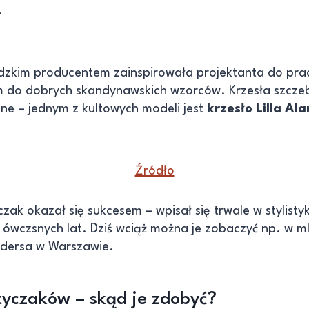
.
zkim producentem zainspirowała projektanta do pra
 do dobrych skandynawskich wzorców. Krzesła szczeb
e – jednym z kultowych modeli jest
krzesło Lilla Al
Źródło
czak okazał się sukcesem – wpisał się trwale w stylist
k ówczsnych lat. Dziś wciąż można je zobaczyć np. w 
ndersa w Warszawie.
yczaków – skąd je zdobyć?