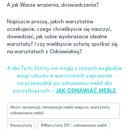
A jak Wasze wrażenia, doświadczenia?
Napiszcie proszę, jakich warsztatów
oczekujecie, czego chcielibyście się nauczyć,
dowiedzieć, jak sobie wyobrażacie idealne
warsztaty? I czy mielibyscie ochotę spotkać się
na warsztatach z Odnawialnią?
A dla Tych, którzy nie mogą z różnych względów
wziąć udziału w warsztatach zapraszam
na przewodnik po odnawianiu mebli dla
początkujących –
JAK ODNAWIAĆ MEBLE
#
kurs renowacji; renowacja mebli miejsca; warsztaty
odnawiania mebli
#
warsztaty
#
Warsztaty DIY i odnawiania mebli