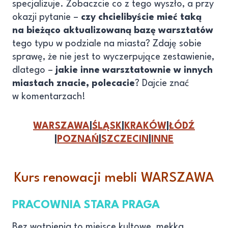
specjalizuje. Zobaczcie co z tego wyszło, a przy
okazji pytanie –
czy chcielibyście mieć taką
na bieżąco aktualizowaną bazę warsztatów
tego typu w podziale na miasta? Zdaję sobie
sprawę, że nie jest to wyczerpujące zestawienie,
dlatego –
jakie inne warsztatownie w innych
miastach znacie, polecacie
? Dajcie znać
w komentarzach!
WARSZAWA
|
ŚLĄSK
|
KRAKÓW
|
ŁÓDŹ
|
POZNAŃ
|
SZCZECIN
|
INNE
Kurs renowacji mebli WARSZAWA
PRACOWNIA STARA PRAGA
Bez wątpienia to miejsce kultowe, mekka