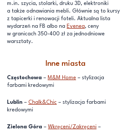
m.in. szycia, stolarki, druku 3D, elektroniki
a także odnawiania mebli. Głównie są to kursy
z tapicerki i renowacji foteli. Aktualna lista
wydarzeń na FB albo na
Evenea
, ceny
w granicach 350-400 zł za jednodniowe
warsztaty.
Inne miasta
Częstochowa
–
M&M Home
– stylizacja
farbami kredowymi
Lublin
–
Chalk&Chic
– stylizacja farbami
kredowymi
Zielona Góra
–
Wkręceni/Zakręceni
–