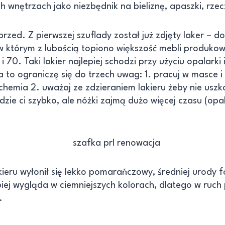
ch wnętrzach jako niezbędnik na bieliznę, apaszki, rzec
rzed. Z pierwszej szuflady został już zdjęty laker – d
 którym z lubością topiono większość mebli produk
i 70. Taki lakier najlepiej schodzi przy użyciu opalarki 
 a to ograniczę się do trzech uwag: 1. pracuj w masce i
chemia 2. uważaj ze zdzieraniem lakieru żeby nie uszko
dzie ci szybko, ale nóżki zajmą dużo więcej czasu (opal
kieru wyłonił się lekko pomarańczowy, średniej urody 
epiej wygląda w ciemniejszych kolorach, dlatego w ruch
.