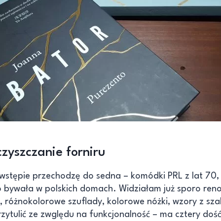
zyszczanie forniru
 wstępie przechodzę do sedna – komódki PRL z lat 70,
o bywała w polskich domach. Widziałam już sporo ren
, różnokolorowe szuflady, kolorowe nóżki, wzory z sza
zytulić ze zwględu na funkcjonalność – ma cztery doś