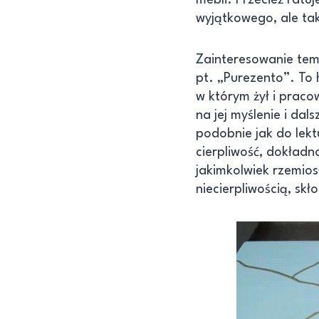
wyjątkowego, ale tak
Zainteresowanie tema
pt. „Purezento”. To h
w którym żył i praco
na jej myślenie i da
podobnie jak do lektu
cierpliwość, dokładn
jakimkolwiek rzemios
niecierpliwością, skł