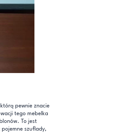
 którą pewnie znacie
owacji tego mebelka
blonów. To jest
ć pojemne szuflady,