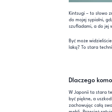
Kintsugi – to słowo
do mojej sypialni, 
szufladami, a do jej
Być może widzieliście
laką? To stara techn
Dlaczego komo
W Japonii ta stara te
być piękne, a uszkod
zachowując całą swoj
mebli. Przecież ratuj