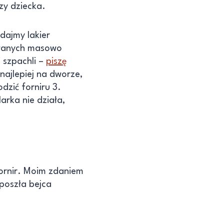
zy dziecka.
odajmy lakier
owanych masowo
i szpachli –
piszę
 najlepiej na dworze,
dzić forniru 3.
arka nie działa,
fornir. Moim zdaniem
 poszła bejca