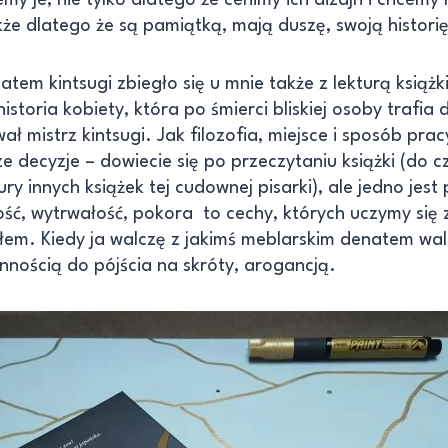
że dlatego że są pamiątką, mają duszę, swoją historię
tem kintsugi zbiegło się u mnie także z lekturą książk
istoria kobiety, która po śmierci bliskiej osoby trafia
wał mistrz kintsugi. Jak filozofia, miejsce i sposób pr
lsze decyzje – dowiecie się po przeczytaniu książki (do
ry innych książek tej cudownej pisarki), ale jedno jest
ość, wytrwałość, pokora to cechy, których uczymy się 
łem. Kiedy ja walczę z jakimś meblarskim denatem wal
onnością do pójścia na skróty, arogancją.