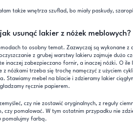
am także wnętrza szuflad, bo miały paskudy, szarop
jak usunąć lakier z nóżek meblowych?
komodach to osobny temat. Zazwyczaj są wykonane z
oczyszczanie z grubej warstwy lakieru zajmuje dużo c
że inaczej zabezpieczano fornir, a inaczej nóżki. O ile 
le z nóżkami trzeba się trochę namęczyć z użyciem cykli
a. Stawiamy mebel na blacie i zdzieramy lakier ciągł
gładzamy ręcznie papierem.
emyśleć, czy nie zostawić oryginalnych, z reguły ciem
o, czy pomalować. W tym ostatnim przypadku nie zdzie
u pomalujmy farbą.