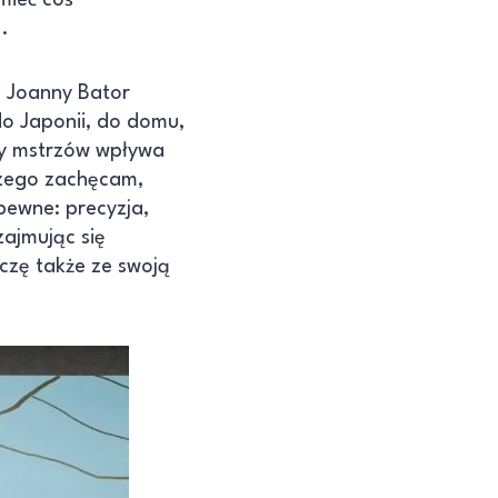
.
i Joanny Bator
 do Japonii, do domu,
acy mstrzów wpływa
 czego zachęcam,
 pewne: precyzja,
zajmując się
czę także ze swoją