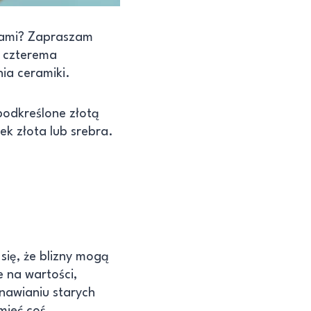
blami? Zapraszam
z czterema
nia ceramiki.
 podkreślone złotą
ek złota lub srebra.
 się, że blizny mogą
e na wartości,
dnawianiu starych
 mieć coś