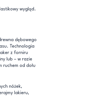
lastikowy wygląd.
 drewna dębowego
zasu. Technologia
laker z forniru
ny lub – w razie
ym ruchem od dołu
nych nóżek,
rajmy lakieru,