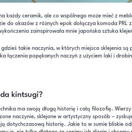
 zna każdy ceramik, ale co wspólnego może mieć z me
gdzie do okazów z różnych epok dołączya komoda PRL 
 wykończenia zainspirowała mnie japońska sztuka kleje
 gdzieś takie naczynia, w których miejsca sklejenia są
ika łączenia popękanych naczyń z użyciem laki i drobin
da kintsugi?
chnika ma swoją długą historię i całą filozofię. Wierzy
zone naczynie, sklejone w artystyczny sposób – zyskuj
ą dotychczasową historię. Jakie to w sumie bliskie o
emy je, nie tylko dlatego że cenimy ich dizajn i chcemy