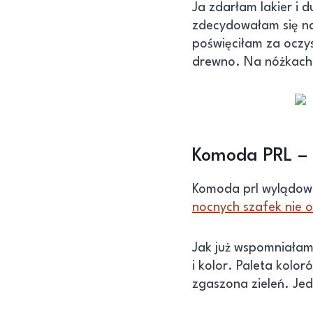
Ja zdarłam lakier i 
zdecydowałam się na 
poświęciłam za oczys
drewno. Na nóżkach wi
Komoda PRL – a
Komoda prl wylądow
nocnych szafek nie 
Jak już wspomniałam,
i kolor. Paleta kolor
zgaszona zieleń. Jed