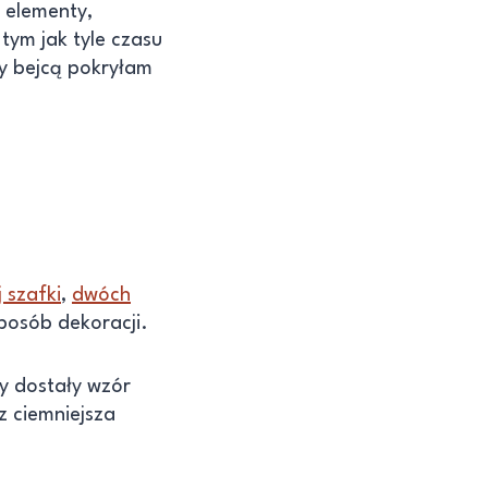
e elementy,
tym jak tyle czasu
by bejcą pokryłam
 szafki
,
dwóch
sposób dekoracji.
y dostały wzór
z ciemniejsza