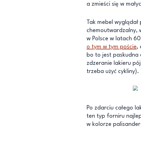
a zmieści się w mały
Tak mebel wyglądał p
chemoutwardzalny, w
w Polsce w latach 60 
o tym w tym poście
,
bo to jest paskudna 
zdzeranie lakieru pój
trzeba użyć cykliny).
Po zdarciu całego la
ten typ forniru najl
w kolorze palisander