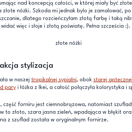
dumając nad koncepcją całości, w której miały być złot
złote nóżki. Szkoda mi jednak bylo je zamalować, po 
zczanie, dlatego rozcieńczyłam złotą farbę i taką ni
dać więc i słoje i złotą poświatę. Pełna szcześcia :).
kcja stylizacja
ała w naszej
tropikalnej sypialni
, obok
starej aptecznej
od pary
i łóżka z Ikei, a całość połączyła kolorystyka i 
 część forniru jest ciemnobrązowa, natomiast szuflad
ów to złoto, szara jasna zieleń, wpadająca w błękit ora
na z szuflad została w oryginalnym fornirze.