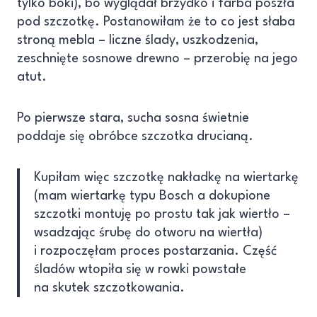
tylko boki), bo wyglądał brzydko i farba poszła
pod szczotkę. Postanowiłam że to co jest słaba
stroną mebla – liczne ślady, uszkodzenia,
zeschnięte sosnowe drewno – przerobię na jego
atut.
Po pierwsze stara, sucha sosna świetnie
poddaje się obróbce szczotka drucianą.
Kupiłam więc szczotkę nakładkę na wiertarkę
(mam wiertarkę typu Bosch a dokupione
szczotki montuję po prostu tak jak wiertło –
wsadzając śrubę do otworu na wiertła)
i rozpoczęłam proces postarzania. Część
śladów wtopiła się w rowki powstałe
na skutek szczotkowania.