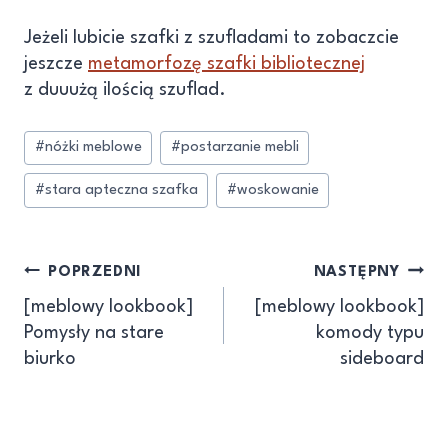
Jeżeli lubicie szafki z szufladami to zobaczcie
jeszcze
metamorfozę szafki bibliotecznej
z duuużą ilością szuflad.
#
nóżki meblowe
#
postarzanie mebli
#
stara apteczna szafka
#
woskowanie
POPRZEDNI
NASTĘPNY
[meblowy lookbook]
[meblowy lookbook]
Pomysły na stare
komody typu
biurko
sideboard