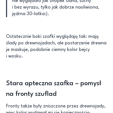
nie wyglądało jak snopek siana, suchy
i bez wyrazu, tylko jak dobrze naoliwiona,
jędrna 30-latka:).
Ostatecznie boki szafki wyglądają tak: mają
ślady po drewnojadach, ale postarzenie drewna
je maskuje, podobnie ciemny kolor bejcy
i wosku.
Stara apteczna szafka – pomysł
na fronty szuflad
Fronty także były zniszczone przez drewnojady,
więc kolor wydawał mi się koniecznością.