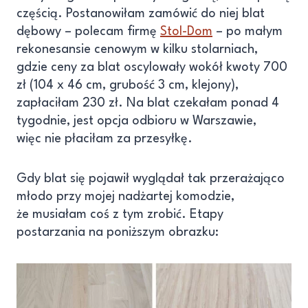
częścią. Postanowiłam zamówić do niej blat
dębowy – polecam firmę
Stol-Dom
– po małym
rekonesansie cenowym w kilku stolarniach,
gdzie ceny za blat oscylowały wokół kwoty 700
zł (104 x 46 cm, grubość 3 cm, klejony),
zapłaciłam 230 zł. Na blat czekałam ponad 4
tygodnie, jest opcja odbioru w Warszawie,
więc nie płaciłam za przesyłkę.
Gdy blat się pojawił wyglądał tak przerażająco
młodo przy mojej nadżartej komodzie,
że musiałam coś z tym zrobić. Etapy
postarzania na poniższym obrazku: