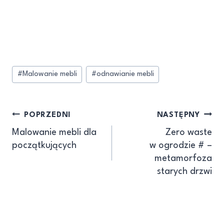
#
Malowanie mebli
#
odnawianie mebli
POPRZEDNI
NASTĘPNY
Malowanie mebli dla
Zero waste
początkujących
w ogrodzie # –
metamorfoza
starych drzwi