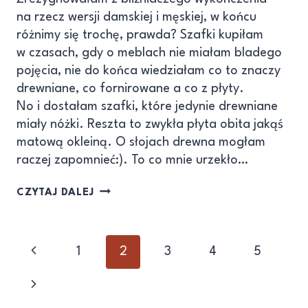
na rzecz wersji damskiej i męskiej, w końcu
różnimy się trochę, prawda? Szafki kupiłam
w czasach, gdy o meblach nie miałam bladego
pojęcia, nie do końca wiedziałam co to znaczy
drewniane, co fornirowane a co z płyty.
No i dostałam szafki, które jedynie drewniane
miały nóżki. Reszta to zwykła płyta obita jakąś
matową okleiną. O słojach drewna mogłam
raczej zapomnieć:). To co mnie urzekło…
CZYTAJ DALEJ
1
2
3
4
5