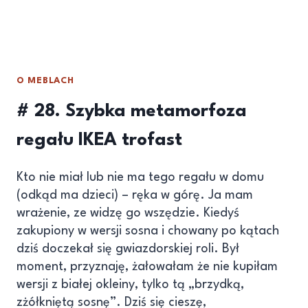
O MEBLACH
# 28. Szybka metamorfoza
regału IKEA trofast
Kto nie miał lub nie ma tego regału w domu
(odkąd ma dzieci) – ręka w górę. Ja mam
wrażenie, ze widzę go wszędzie. Kiedyś
zakupiony w wersji sosna i chowany po kątach
dziś doczekał się gwiazdorskiej roli. Był
moment, przyznaję, żałowałam że nie kupiłam
wersji z białej okleiny, tylko tą „brzydką,
zżółkniętą sosnę”. Dziś się cieszę,